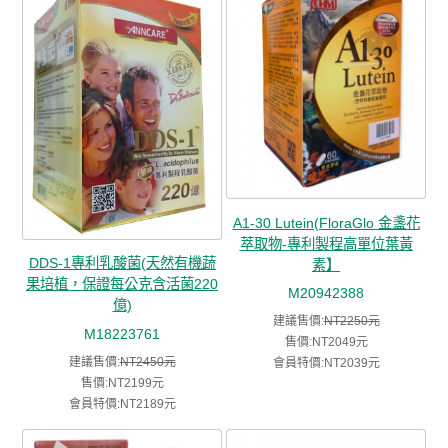
A1-30 Lutein(FloraGlo 金盞花
萃取物-專利製程高單位葉黃
DDS-1專利乳酸菌(天然有機蔬
素】
果培植，保證每公克含活菌220
M20942388
億)
建議售價:
NT2250元
M18223761
售價:NT2049元
建議售價:
NT2450元
會員特價:NT2039元
售價:NT2199元
會員特價:NT2189元