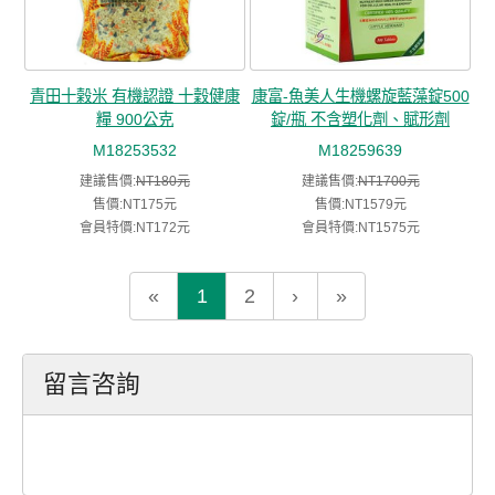
青田十榖米 有機認證 十穀健康
康富-魚美人生機螺旋藍藻錠500
糧 900公克
錠/瓶 不含塑化劑、賦形劑
M18253532
M18259639
建議售價:
NT180元
建議售價:
NT1700元
售價:NT175元
售價:NT1579元
會員特價:NT172元
會員特價:NT1575元
«
1
2
›
»
留言咨詢