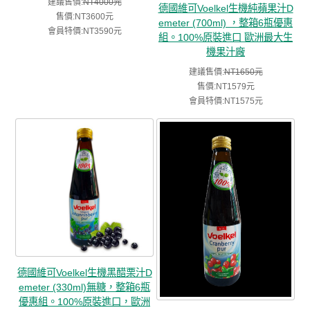
建議售價:
NT4000元
德國維可Voelkel生機純蘋果汁D
售價:NT3600元
emeter (700ml) ，整箱6瓶優惠
會員特價:NT3590元
組。100%原裝進口 歐洲最大生
機果汁廠
建議售價:
NT1650元
售價:NT1579元
會員特價:NT1575元
德國維可Voelkel生機黑醋栗汁D
emeter (330ml)無糖，整箱6瓶
優惠組。100%原裝進口，歐洲