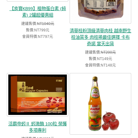
【肯寶KB99】植物蛋白素 (純
素) 2罐超優惠組
建議售價:
NT1040元
售價:NT799元
清華桂粉頂級清華肉桂 越南野生
會員特價:NT797元
桂油質多 肉桂捲最佳選擇 卡布
奇諾 當天出貨
建議售價:
NT200元
售價:NT149元
會員特價:NT148元
活霸帝蚓Ⅱ 蚓激酶 100粒 榮獲
多項專利