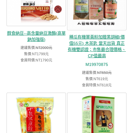
醇食納豆--高含量納豆激酶(高單
種瓜有機薑黃粉加贈黑胡椒(價
鈉加強版)
值55元) 木茶匙 當天出貨 真正
建議售價:
NT2000元
有機雙認證；市售最合理價格、
售價:NT1799元
CP值最高
會員特價:NT1790元
M19970875
建議售價:
NT650元
售價:NT619元
會員特價:NT618元