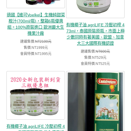
德國【維可Voelkel】生機純甜菜
根汁(700ml/瓶)，整箱6瓶優惠
有機椰子油 agriLIFE 冷壓初榨 4
組。100%原裝進口 歐洲最大生
73ml，泰國原裝原瓶，市面上極
機果汁廠
少數同時有著美國、歐盟、加拿
建議售價:
NT2100元
大三大國際有機認證
售價:NT1999元
建議售價:
NT600元
會員特價:NT1995元
售價:NT529元
會員特價:NT525元
有機椰子油 agriLIFE 冷壓初榨 4