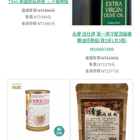
73ml 泰國原裝原瓶 三入優惠組
建議售價:
NT1800元
售價:NT1569元
會員特價:NT1565元
永健 佳仕達 第一道冷壓頂級橄
欖油特惠組(買2送1共3瓶)
M18487489
建議售價:
NT2190元
售價:NT1579元
會員特價:NT1577元