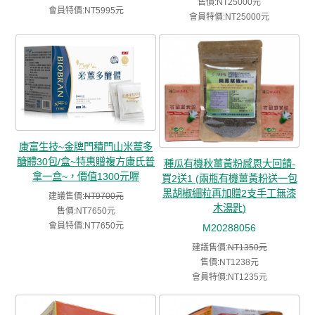
售價:NT25000元
會員特價:NT5995元
會員特價:NT25000元
康富生技~金牌門積門山米蕈多
醣體30包/盒~特惠贈複方康氏普
種瓜有機秋薑黃粉感恩大回饋-
拿一盒~，價值1300元喔
買2送1 (兩瓶有機薑黃粉送一包
黑胡椒細粒再加贈2支手工無漆
建議售價:
NT9700元
木湯匙)
售價:NT7650元
會員特價:NT7650元
M20288056
建議售價:
NT1350元
售價:NT1238元
會員特價:NT1235元