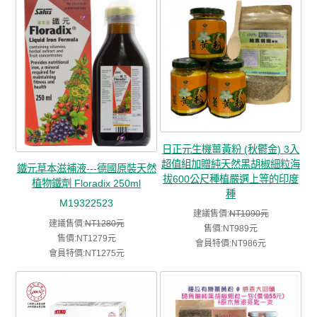
日正元生機薑黃粉 (秋鬱金) 3入
超值組加贈純天然黑胡椒細粒海
鐵元草本滋補液---德國原裝天然
拔600公尺種植嚴選上等的印度
植物鐵劑 Floradix 250ml
種
M19322523
建議售價:
NT1090元
建議售價:
NT1280元
售價:NT989元
售價:NT1279元
會員特價:NT986元
會員特價:NT1275元