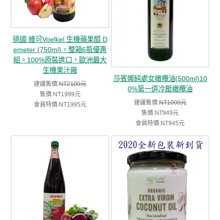
德國 維可Voelkel 生機蘋果醋 D
emeter (750ml)，整箱6瓶優惠
組。100%原裝進口，歐洲最大
生機果汁廠
莎賓娜純處女橄欖油(500ml)10
建議售價:
NT2100元
0%第一道冷壓橄欖油
售價:NT1999元
建議售價:
NT1000元
會員特價:NT1995元
售價:NT949元
會員特價:NT945元