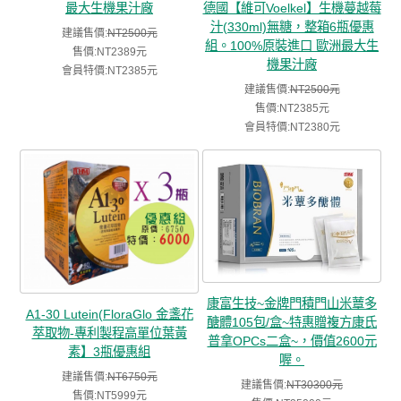
最大生機果汁廠
德國【維可Voelkel】生機蔓越莓
汁(330ml)無糖，整箱6瓶優惠
建議售價:
NT2500元
組。100%原裝進口 歐洲最大生
售價:NT2389元
機果汁廠
會員特價:NT2385元
建議售價:
NT2500元
售價:NT2385元
會員特價:NT2380元
康富生技~金牌門積門山米蕈多
A1-30 Lutein(FloraGlo 金盞花
醣體105包/盒~特惠贈複方康氏
萃取物-專利製程高單位葉黃
普拿OPCs二盒~，價值2600元
素】3瓶優惠組
喔。
建議售價:
NT6750元
建議售價:
NT30300元
售價:NT5999元