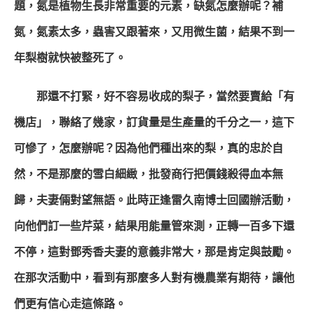
題，氮是植物生長非常重要的元素，缺氮怎麼辦呢？補
氮，氮素太多，蟲害又跟著來，又用微生菌，結果不到一
年梨樹就快被整死了。
那還不打緊，好不容易收成的梨子，當然要賣給「有
機店」，聯絡了幾家，訂貨量是生產量的千分之一，這下
可慘了，怎麼辦呢？因為他們種出來的梨，真的忠於自
然，不是那麼的雪白細緻，批發商行把價錢殺得血本無
歸，夫妻倆對望無語。
此時正逢雷久南博士回國辦活動，
向他們訂一些芹菜，結果用能量管來測，正轉一百多下還
不停，這對鄧秀香夫妻的意義非常大，那是肯定與鼓勵。
在那次活動中，看到有那麼多人對有機農業有期待，讓他
們更有信心走這條路。