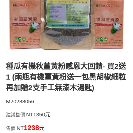
種瓜有機秋薑黃粉感恩大回饋- 買2送
1 (兩瓶有機薑黃粉送一包黑胡椒細粒
再加贈2支手工無漆木湯匙)
M20288056
NT1350元
建議售價:
1238
NT
元
售價: