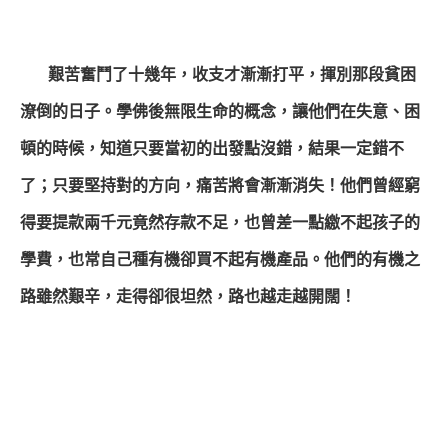
艱苦奮鬥了十幾年，收支才漸漸打平，揮別那段貧困
潦倒的日子。學佛後無限生命的概念，讓他們在失意、困
頓的時候，知道只要當初的出發點沒錯，結果一定錯不
了；只要堅持對的方向，痛苦將會漸漸消失！他們曾經窮
得要提款兩千元竟然存款不足，也曾差一點繳不起孩子的
學費，也常自己種有機卻買不起有機產品。他們的有機之
路雖然艱辛，走得卻很坦然，路也越走越開闊！