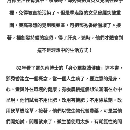
月都生活在毒氣中。噴藥時，鄧秀香把寶貝女兒關在屋子
裡，免得被直接污染了。但是學走路的女兒曾經突破重
圍，興高采烈的晃到噴藥區，可把鄧秀香給嚇壞了。接
著，楊創發持續的疲倦，得了肝炎，這時，他們才體會到
這不是理想中的生活方式！
82年看了雷久南博士的「身心靈整體健康」這本書，
鄧秀香建立一個概念，當一個人生病了，要注意的是身、
心、靈與外在環境的健康；有機農耕這個想法漸漸在心中
呈現。他們試著不用化肥，改用有機肥；不用除草劑，改
用砍草機除草，接著，他們以微生物代替農藥，可是當他
們開始試，問題就來了，微生菌使用太多，有耗氮性的問