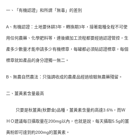
一、「有機認證」和所謂「無毒」的差別
A、有機認證：土地要休耕3年，轉換期3年，接著栽種全程不可使
用任何農藥、化學肥料等，連後續加工流程都要經過認證管控，生
產多少數量才能申請多少有機標章，每罐都必須貼認證標章，每個
標章就如產品的身分證獨一無二。
B、無農自然農法：只強調收成的農產品經過檢驗無農藥殘留。
二、薑黃素含量最高
只要是秋薑黃(秋鬱金)品種，薑黃素含量約高達3.6%，而Ｗ
ＨＯ建議每日攝取量在200mg以內，也就是說，每天攝取5.5g的薑
黃粉即可達到約200mg的薑黃素。