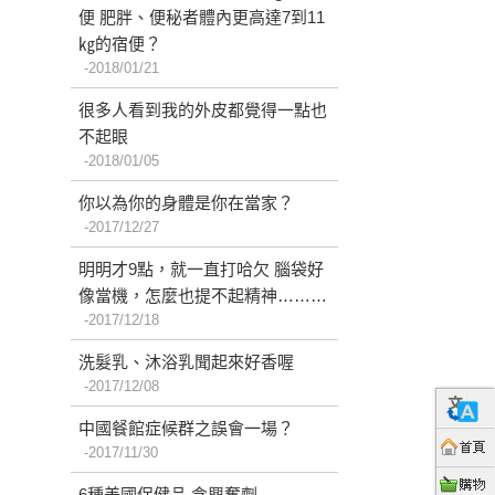
便 肥胖、便秘者體內更高達7到11
㎏的宿便？
2018/01/21
很多人看到我的外皮都覺得一點也
不起眼
2018/01/05
你以為你的身體是你在當家？
2017/12/27
明明才9點，就一直打哈欠 腦袋好
像當機，怎麼也提不起精神………
2017/12/18
洗髮乳、沐浴乳聞起來好香喔
2017/12/08
中國餐館症候群之誤會一場？
2017/11/30
6種美國保健品 含興奮劑