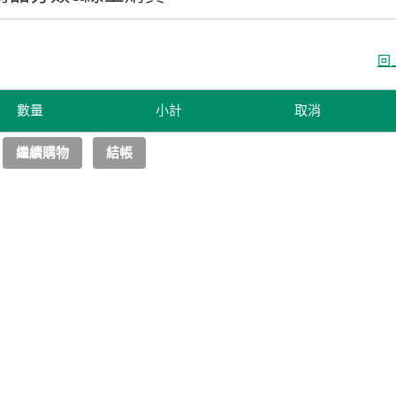
回
數量
小計
取消