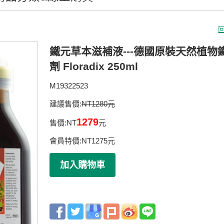
鐵元草本滋補液---德國原裝天然植物
劑 Floradix 250ml
M19322523
建議售價:
NT1280元
1279
售價:
NT
元
會員特價:
NT
1275
元