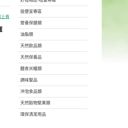
撿便宜專區
回上頁
營養保健類
鐵
油脂類
天然飲品類
天然保養品
麵食米糧類
調味聖品
沖泡食品類
天然穀物堅果類
環保清潔用品