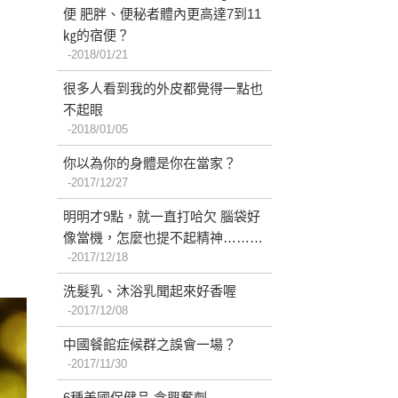
便 肥胖、便秘者體內更高達7到11
㎏的宿便？
2018/01/21
很多人看到我的外皮都覺得一點也
不起眼
2018/01/05
你以為你的身體是你在當家？
2017/12/27
明明才9點，就一直打哈欠 腦袋好
像當機，怎麼也提不起精神………
2017/12/18
洗髮乳、沐浴乳聞起來好香喔
2017/12/08
中國餐館症候群之誤會一場？
2017/11/30
6種美國保健品 含興奮劑