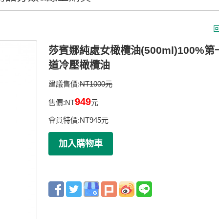
莎賓娜純處女橄欖油(500ml)100%第
道冷壓橄欖油
建議售價:
NT1000元
949
售價:
NT
元
會員特價:
NT
945
元