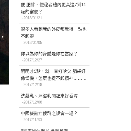
便 肥胖、便秘者體內更高達7到11
㎏的宿便？
2018/01/21
很多人看到我的外皮都覺得一點也
不起眼
2018/01/05
你以為你的身體是你在當家？
2017/12/27
明明才9點，就一直打哈欠 腦袋好
像當機，怎麼也提不起精神………
2017/12/18
洗髮乳、沐浴乳聞起來好香喔
2017/12/08
中國餐館症候群之誤會一場？
2017/11/30
6種美國保健品 含興奮劑