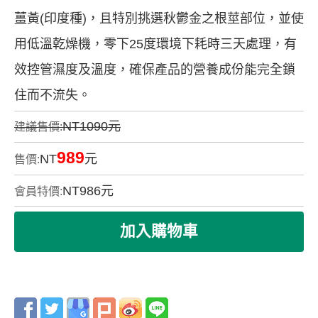
薑黃(印度種)，且特別挑選秋鬱金之根莖部位，並使
用低溫乾燥機，零下25度環境下耗時三天處理，有
效控管濕度及溫度，確保產品的營養成份能完全鎖
住而不流失。
NT1090元
建議售價:
989
NT
元
售價:
NT
986
元
會員特價: