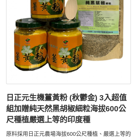
日正元生機薑黃粉 (秋鬱金) 3入超值
組加贈純天然黑胡椒細粒海拔600公
尺種植嚴選上等的印度種
原料採用日正元農場海拔600公尺種植、嚴選上等的