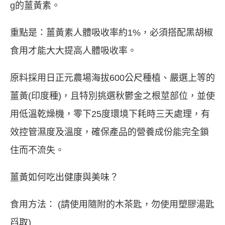
g的薑黃素。
重點是：薑黃素人體吸收率約1%，必須搭配黑胡椒
食用才能大大提高人體吸收率。
原料採用日正元農場海拔600公尺種植、嚴選上等的
薑黃(印度種)，且特別挑選秋鬱金之根莖部位，並使
用低溫乾燥機，零下25度環境下耗時三天處理，有
效控管濕度及溫度，確保產品的營養成份能完全鎖
住而不流失。
薑黃如何吃出健康與美味？
食用方法： (請使用隨附的木茶匙，勿使用塑膠湯匙
舀取)