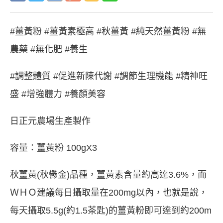
#薑黃粉 #薑黃素極高 #秋薑黃 #純天然薑黃粉 #無
農藥 #無化肥 #養生
#調整體質 #促進新陳代謝 #調節生理機能 #精神旺
盛 #增強體力 #養顏美容
日正元農場生產製作
容量：薑黃粉 100gX3
秋薑黃(秋鬱金)品種，薑黃素含量約高達3.6%，而
ＷＨＯ建議每日攝取量在200mg以內，也就是說，
每天攝取5.5g(約1.5茶匙)的薑黃粉即可達到約200m