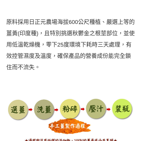
原料採用日正元農場海拔600公尺種植、嚴選上等的
薑黃(印度種)，且特別挑選秋鬱金之根莖部位，並使
用低溫乾燥機，零下25度環境下耗時三天處理，有
效控管濕度及溫度，確保產品的營養成份能完全鎖
住而不流失。