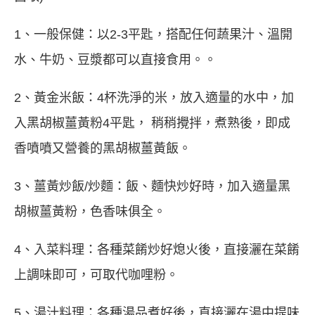
1、一般保健：以2-3平匙，搭配任何蔬果汁、溫開
水、牛奶、豆漿都可以直接食用。。
2、黃金米飯：4杯洗淨的米，放入適量的水中，加
入黑胡椒薑黃粉4平匙， 稍稍攪拌，煮熟後，即成
香噴噴又營養的黑胡椒薑黃飯。
3、薑黃炒飯/炒麵：飯、麵快炒好時，加入適量黑
胡椒薑黃粉，色香味俱全。
4、入菜料理：各種菜餚炒好熄火後，直接灑在菜餚
上調味即可，可取代咖哩粉。
5、湯汁料理：各種湯品煮好後，直接灑在湯中提味