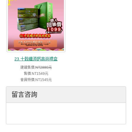
23.十穀纖添鈣高尚禮盒
建議售價:
NT2880元
售價:NT1549元
會員特價:NT1545元
留言咨詢