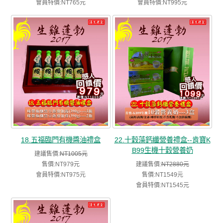
會員特價:NT765元
會員特價:NT995元
18.五福臨門有機醬油禮盒
22.十穀藻鈣纖營養禮盒--肯寶K
B99生機十穀營養奶
建議售價:
NT1005元
售價:NT979元
建議售價:
NT2880元
會員特價:NT975元
售價:NT1549元
會員特價:NT1545元