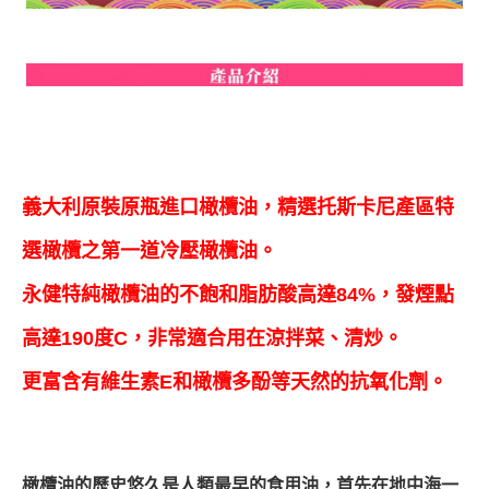
義大利原裝原瓶進口橄欖油，精選托斯卡尼產區特
選橄欖之第一道冷壓橄欖油。
永健特純橄欖油的不飽和脂肪酸高達84%，發煙點
高達190度C，非常適合用在涼拌菜、清炒。
更富含有維生素E和橄欖多酚等天然的抗氧化劑。
橄欖油的歷史悠久是人類最早的食用油，首先在地中海一