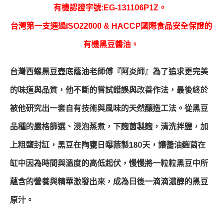
有機認證字號:EG-131106P1Z。
台灣第一支通過ISO22000 & HACCP國際食品安全保證的
有機黑豆醬油。
台灣西螺黑豆壺底蔭油老師傅『阿炎師』為了追求更完美
的味道與品質，他不斷的嘗試錯誤與改善作法，最後終於
被他研究出一套自有技術與風味的天然釀造工法。從黑豆
品種的嚴格篩選、浸泡蒸煮，下麴菌製麴，清洗拌鹽，加
上粗鹽封缸，黑豆在陶甕日曝蔭製180天，讓醬油麴菌在
缸中因為時間與溫度的高低起伏，慢慢將一粒粒黑豆中所
蘊含的營養與精華激發出來，成為日後一滴滴濃醇的黑豆
原汁。