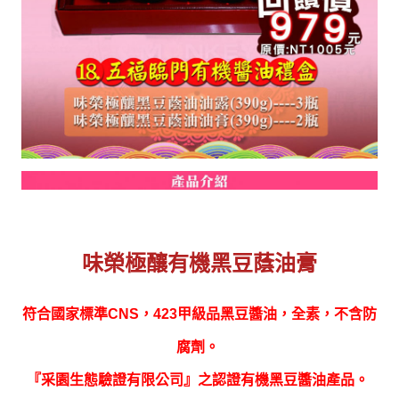
味榮極釀有機黑豆蔭油膏
符合國家標準CNS，423甲級品黑豆醬油，全素，不含防
腐劑。
『采園生態驗證有限公司』之認證有機黑豆醬油產品。