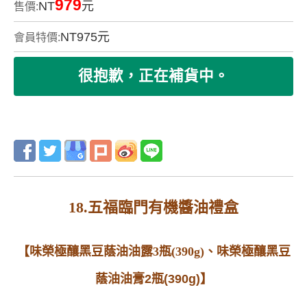
979
NT
元
售價:
NT
975
元
會員特價:
18.五福臨門有機醬油禮盒
【味榮極釀黑豆蔭油油露3瓶(390g)、
味榮極釀黑豆
蔭油油膏2瓶(390g)】