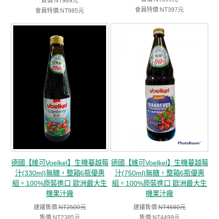
售價:NT989元
會員特價:NT397元
會員特價:NT985元
德國【維可Voelkel】生機蔓越莓
德國【維可Voelkel】生機蔓越莓
汁(330ml)無糖，整箱6瓶優惠
汁(750ml)無糖，整箱6瓶優惠
組。100%原裝進口 歐洲最大生
組。100%原裝進口 歐洲最大生
機果汁廠
機果汁廠
建議售價:
NT2500元
建議售價:
NT4680元
售價:NT2385元
售價:NT4499元