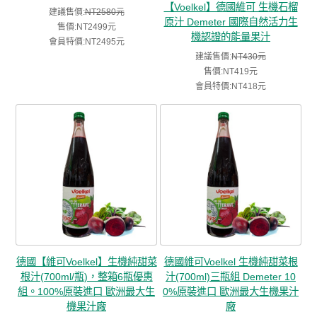
【Voelkel】德國維可 生機石榴
建議售價:
NT2580元
原汁 Demeter 國際自然活力生
售價:NT2499元
機認證的能量果汁
會員特價:NT2495元
建議售價:
NT430元
售價:NT419元
會員特價:NT418元
德國【維可Voelkel】生機純甜菜
德國維可Voelkel 生機純甜菜根
根汁(700ml/瓶)，整箱6瓶優惠
汁(700ml)三瓶組 Demeter 10
組。100%原裝進口 歐洲最大生
0%原裝進口 歐洲最大生機果汁
機果汁廠
廠