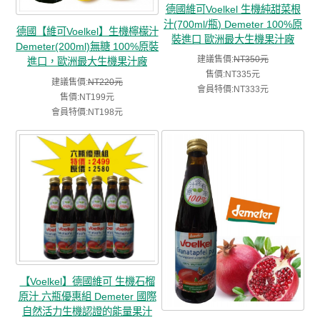
德國維可Voelkel 生機純甜菜根
汁(700ml/瓶) Demeter 100%原
德國【維可Voelkel】生機檸檬汁
裝進口 歐洲最大生機果汁廠
Demeter(200ml)無糖 100%原裝
建議售價:
NT350元
進口，歐洲最大生機果汁廠
售價:NT335元
建議售價:
NT220元
會員特價:NT333元
售價:NT199元
會員特價:NT198元
【Voelkel】德國維可 生機石榴
原汁 六瓶優惠組 Demeter 國際
自然活力生機認證的能量果汁