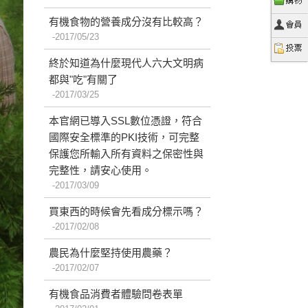
有機食物的營養成分沒有比較高？
2017/05/23
終於知道為什麼現代人六大文明病
都與"吃"有關了
2017/03/25
本官網已導入SSL數位憑證，符合
國際安全標準的PKI技術，可完整
保護您所輸入所有資料之保密性與
完整性，請安心使用。
2017/03/09
買東西的時候會先看成分標示嗎？
2017/02/08
農民為什麼堅持使用農藥？
2017/02/07
有機食品消費者體驗問卷表單