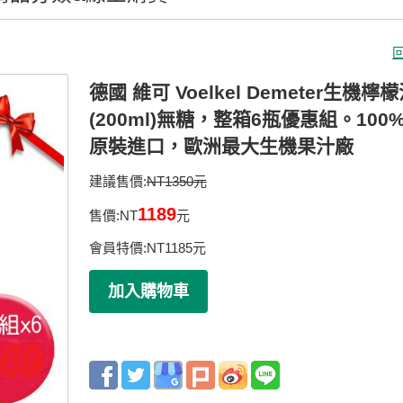
德國 維可 Voelkel Demeter生機檸
(200ml)無糖，整箱6瓶優惠組。100
原裝進口，歐洲最大生機果汁廠
建議售價:
NT1350元
1189
售價:
NT
元
會員特價:
NT
1185
元