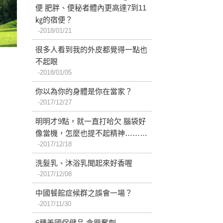
便 肥胖、便秘者體內更高達7到11
㎏的宿便？
2018/01/21
很多人看到我的外皮都覺得一點也
不起眼
2018/01/05
你以為你的身體是你在當家？
2017/12/27
明明才9點，就一直打哈欠 腦袋好
像當機，怎麼也提不起精神………
2017/12/18
洗髮乳、沐浴乳聞起來好香喔
2017/12/08
中國餐館症候群之誤會一場？
2017/11/30
6種美國保健品 含興奮劑