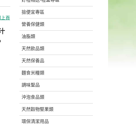
撿便宜專區
回上頁
營養保健類
檬汁
油脂類
%
天然飲品類
天然保養品
麵食米糧類
調味聖品
沖泡食品類
天然穀物堅果類
環保清潔用品