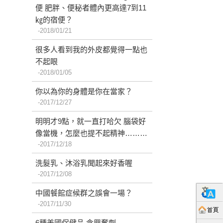
便 肥胖、便秘者體內更高達7到11
㎏的宿便？
2018/01/21
很多人看到我的外皮都覺得一點也
不起眼
2018/01/05
你以為你的身體是你在當家？
2017/12/27
明明才9點，就一直打哈欠 腦袋好
像當機，怎麼也提不起精神………
2017/12/18
洗髮乳、沐浴乳聞起來好香喔
2017/12/08
中國餐館症候群之誤會一場？
2017/11/30
6種美國保健品 含興奮劑