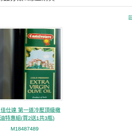
 佳仕達 第一道冷壓頂級橄
油特惠組(買2送1共3瓶)
M18487489