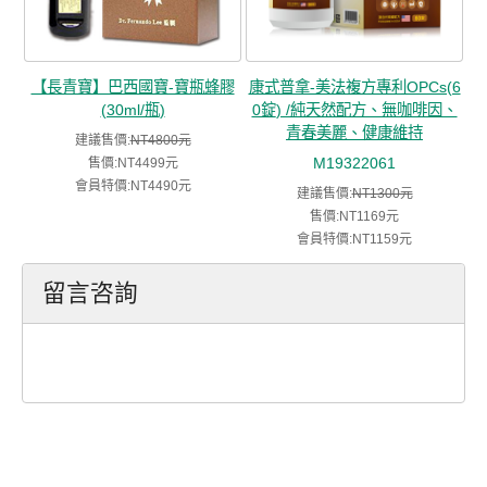
【長青寶】巴西國寶-寶瓶蜂膠
康式普拿-美法複方專利OPCs(6
(30ml/瓶)
0錠) /純天然配方、無咖啡因、
青春美麗、健康維持
建議售價:
NT4800元
M19322061
售價:NT4499元
會員特價:NT4490元
建議售價:
NT1300元
售價:NT1169元
會員特價:NT1159元
留言咨詢