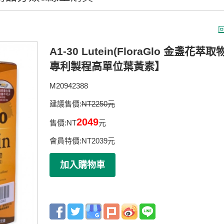
A1-30 Lutein(FloraGlo 金盞花萃取物
專利製程高單位葉黃素】
M20942388
建議售價:
NT2250元
2049
售價:
NT
元
會員特價:
NT
2039
元