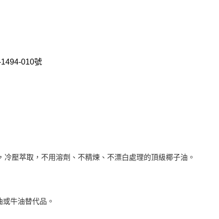
1494-010
號
，冷壓萃取，不用溶劑、不精煉、不漂白處理的頂級椰子油。
油或牛油替代品。