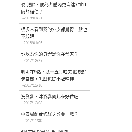
便 肥胖、便秘者體內更高達7到11
㎏的宿便？
2018/01/21
很多人看到我的外皮都覺得一點也
不起眼
2018/01/05
你以為你的身體是你在當家？
2017/12/27
明明才9點，就一直打哈欠 腦袋好
像當機，怎麼也提不起精神………
2017/12/18
洗髮乳、沐浴乳聞起來好香喔
2017/12/08
中國餐館症候群之誤會一場？
2017/11/30
6種美國保健品 含興奮劑