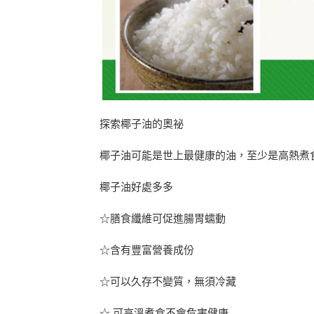
探索椰子油的奧祕
椰子油可能是世上最健康的油，至少是高熱煮
椰子油好處多多
☆膳食纖維可促進腸胃蠕動
☆含有豐富營養成份
☆可以久存不變質，無須冷藏
☆ 可高溫煮食不會危害健康