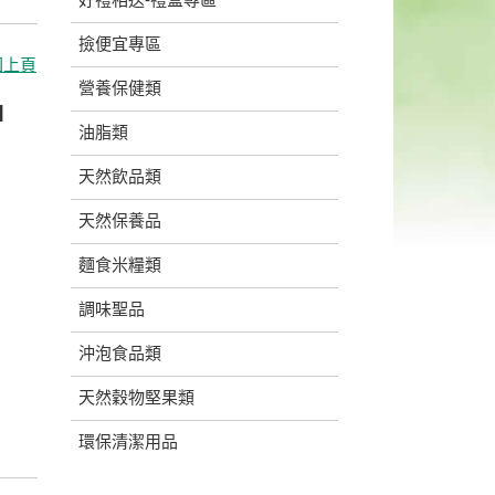
撿便宜專區
回上頁
營養保健類
l
油脂類
天然飲品類
天然保養品
麵食米糧類
調味聖品
沖泡食品類
天然穀物堅果類
環保清潔用品