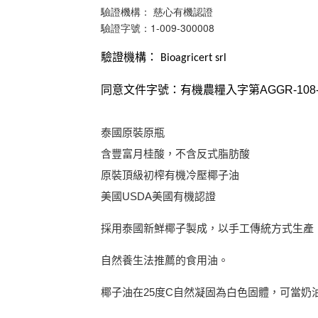
驗證機構： 慈心有機認證
驗證字號：1-009-300008
驗證機構：
Bioagricert srl
同意文件字號：有機農糧入字第
AGGR-108-
泰國原裝原瓶
含豐富月桂酸，不含反式脂肪酸
原裝頂級初榨有機冷壓椰子油
美國USDA美國有機認證
採用泰國新鮮椰子製成，以手工傳統方式生產
自然養生法推薦的食用油。
椰子油在25度C自然凝固為白色固體，可當奶