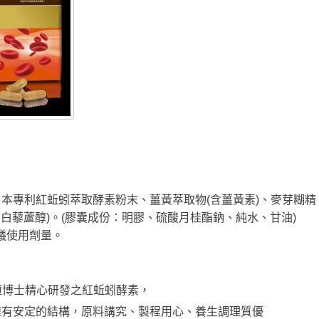
本專利紅蚯蚓萃取酵素粉末、薑黃萃取物(含薑黃素)、麥芽糊精
含白藜蘆醇)。(膠囊成份：明膠、硫酸月桂酯鈉、純水、甘油)
建議使用劑量。
恒博士精心研發之紅蚯蚓酵素，
擁有安定的結構，原料講究、製程用心、養生調理質優