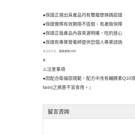
●保證正規出貨產品均有雙履歷條碼認證
●保證實際有效期限不造假、有產險保障
●保證正版產品內容來源明確，吃的放心
●保證有專業營養師提供您個人專業諮詢
產品責任險：
國泰產險1000
萬
⚠️注意事項
●因配合衛福部規範，配方中含有輔酵素Q10
farin)之病患不宜食用。』
留言咨詢