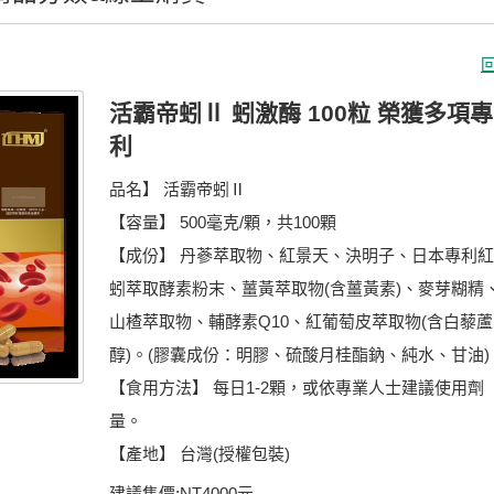
活霸帝蚓Ⅱ 蚓激酶 100粒 榮獲多項專
利
品名】 活霸帝蚓Ⅱ
​【容量】 500毫克/顆，共100顆
【成份】 丹蔘萃取物、紅景天、決明子、日本專利
蚓萃取酵素粉末、薑黃萃取物(含薑黃素)、麥芽糊精
山楂萃取物、輔酵素Q10、紅葡萄皮萃取物(含白藜蘆
醇)。(膠囊成份：明膠、硫酸月桂酯鈉、純水、甘油)
【食用方法】 每日1-2顆，或依專業人士建議使用劑
量。
【產地】 台灣(授權包裝)
建議售價:
NT4000元