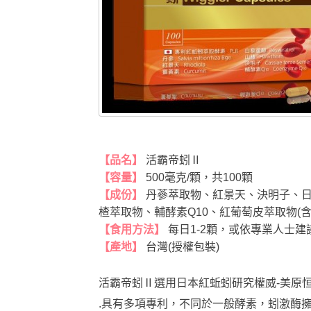
【品名】
活霸帝蚓Ⅱ
【容量】
500毫克/顆，共100
顆
【成份
】
丹蔘萃取物、紅景天、決明子、日
楂萃取物、輔酵素Q10、紅葡萄皮萃取物(
【食用方法】
每日1-2顆，或依專業人士
【產地】
台灣(授權包裝)
活霸帝蚓
Ⅱ
選用日本紅蚯蚓研究權威-美原
.具有多項專利，不同於一般酵素，蚓激酶