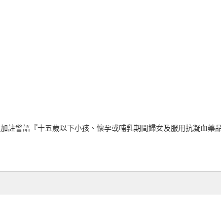
須加註警語『十五歲以下小孩、懷孕或哺乳期間婦女及服用抗凝血藥品(