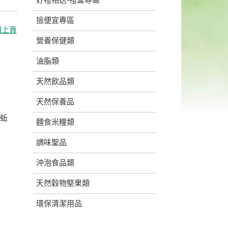
撿便宜專區
回上頁
營養保健類
油脂類
天然飲品類
天然保養品
紅蚯
麵食米糧類
、
調味聖品
沖泡食品類
天然穀物堅果類
環保清潔用品