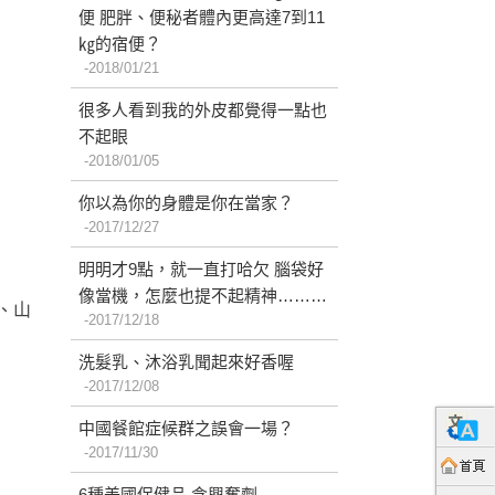
便 肥胖、便秘者體內更高達7到11
㎏的宿便？
2018/01/21
很多人看到我的外皮都覺得一點也
不起眼
2018/01/05
你以為你的身體是你在當家？
2017/12/27
明明才9點，就一直打哈欠 腦袋好
像當機，怎麼也提不起精神………
、山
2017/12/18
洗髮乳、沐浴乳聞起來好香喔
2017/12/08
中國餐館症候群之誤會一場？
2017/11/30
6種美國保健品 含興奮劑