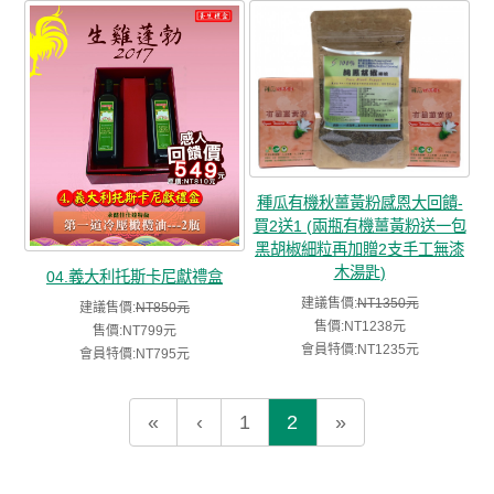
種瓜有機秋薑黃粉感恩大回饋-
買2送1 (兩瓶有機薑黃粉送一包
黑胡椒細粒再加贈2支手工無漆
木湯匙)
04.義大利托斯卡尼獻禮盒
建議售價:
NT1350元
建議售價:
NT850元
售價:NT1238元
售價:NT799元
會員特價:NT1235元
會員特價:NT795元
«
‹
1
2
»