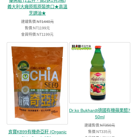
優惠組 (1公升，買2送1共3瓶)
義大利大廠原瓶原裝進口★高溫
烹調油★
建議售價:
NT1440元
售價:NT1199元
會員特價:NT1199元
Dr.ko Bukhardt德國有機蘋果醋7
50ml
建議售價:
NT350元
肯寶KB99有機奇亞籽 (Organic
售價:NT335元