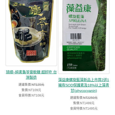
琦順~純素龜苓膏軟糖 超好吃 台
灣製造
藻益康螺旋藍藻新品上市買2送1
建議售價:
NT120元
擁有SOD保護素及18%以上藻青
售價:NT109元
甘(phycocyanin)
會員特價:NT108元
建議售價:
NT2250元
售價:NT1499元
會員特價:NT1495元