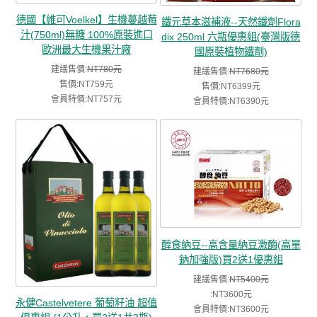
德國【維可Voelkel】生機蔓越莓
鐵元草本滋補液--天然鐵劑Flora
汁(750ml)無糖 100%原裝進口
dix 250ml 六瓶優惠組(臺灣版德
歐洲最大生機果汁廠
國原裝植物鐵劑)
建議售價:
NT780元
建議售價:
NT7680元
售價:NT759元
售價:NT6399元
會員特價:NT757元
會員特價:NT6390元
醇食納豆--高含量納豆激酶(高單
鈉加強版)買2送1優惠組
建議售價:
NT5400元
:NT3600元
永健Castelvetere 葡萄籽油 超值
會員特價:NT3600元