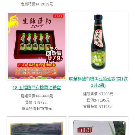
會員特價:NT2039元
味榮極釀有機黑豆蔭油露(買1送
1共2瓶)
18.五福臨門有機醬油禮盒
建議售價:
NT200元
建議售價:
NT1005元
售價:NT195元
售價:NT979元
會員特價:NT193元
會員特價:NT975元