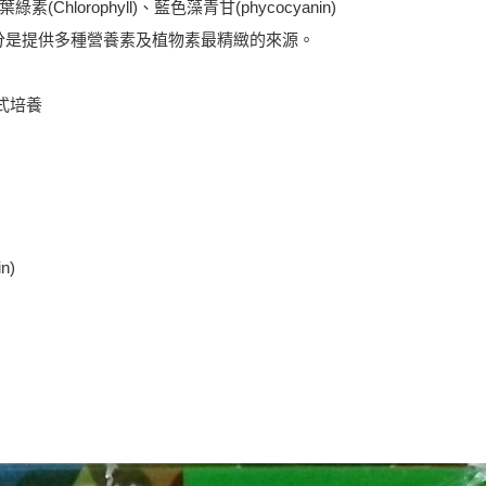
lorophyll)、藍色藻青甘(phycocyanin)
這些成分是提供多種營養素及植物素最精緻的來源。
式培養
n)