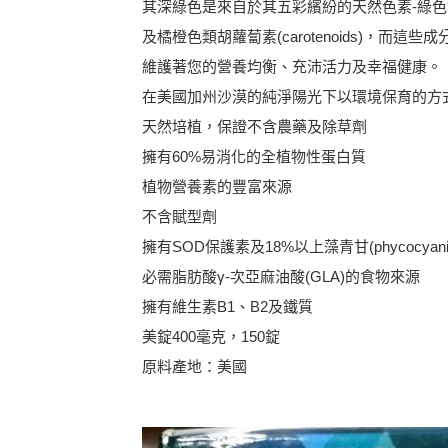
其深綠色是來自於其五彩繽紛的天然色素-綠色葉綠素(Ch
及橘橙色類胡蘿蔔素(carotenoids)，而
維護著您的營養均衡、充沛活力及幸福健康。
在美國加州沙漠的純淨陽光下以環境保育的方
天然培植，保證不含農藥及除草劑
擁有60%易消化的全植物性蛋白質
植物營養素的豐富來源
不含賦型劑
擁有SOD保護素及18%以上藻青甘(phycocyani
必需脂肪酸γ-次亞麻油酸(GLA)的食物來源
擁有維生素B1、B2及鐵質
美錠400毫克，150錠
原料產地：美國