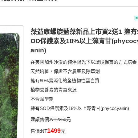
藻益康螺旋藍藻新品上市買2送1 擁有
OD保護素及18%以上藻青甘(phycoc
anin)
在美國加州沙漠的純淨陽光下以環境保育的方式培養
天然培植，保證不含農藥及除草劑
擁有60%易消化的全植物性蛋白質
植物營養素的豐富來源
不含賦型劑
擁有SOD保護素及18%以上藻青甘(phycocyanin)
建議售價:
NT2250元
1499
售價:
NT
元