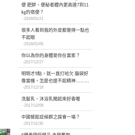
便 肥胖、便秘者體內更高達7到11
㎏的宿便？
2018/01/21
很多人看到我的外皮都覺得一點也
不起眼
2018/01/05
你以為你的身體是你在當家？
2017/12/27
明明才9點，就一直打哈欠 腦袋好
像當機，怎麼也提不起精神………
2017/12/18
洗髮乳、沐浴乳聞起來好香喔
2017/12/08
中國餐館症候群之誤會一場？
2017/11/30
6種美國保健品 含興奮劑