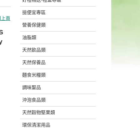
撿便宜專區
回上頁
營養保健類
S
油脂類
y
天然飲品類
天然保養品
麵食米糧類
調味聖品
沖泡食品類
天然穀物堅果類
環保清潔用品