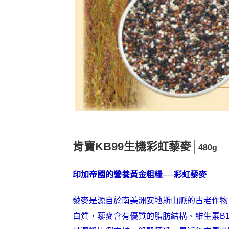
肯寶KB99生機彩虹藜麥│
480g
印加帝國的營養黃金粗糧──彩虹藜麥
藜麥是源自於南美洲安地斯山脈的古老作物
白質，藜麥含有優質的脂肪結構、維生素B