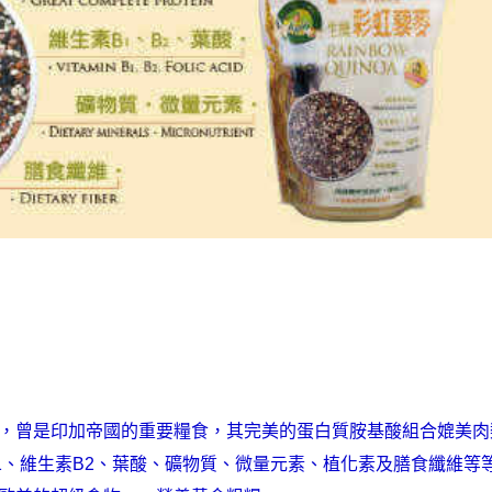
，曾是印加帝國的重要糧食，其完美的蛋白質胺基酸組合媲美肉
1、維生素B2、葉酸、礦物質、微量元素、植化素及膳食纖維等