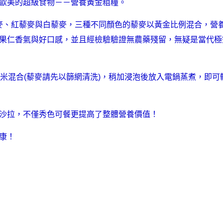
歐美的超級食物－－營養黃金粗糧。
藜麥、紅藜麥與白藜麥，三種不同顏色的藜麥以黃金比例混合，營
果仁香氣與好口感，並且經檢驗驗證無農藥殘留，無疑是當代極
米混合(藜麥請先以篩網清洗)，稍加浸泡後放入電鍋蒸煮，即可
沙拉，不僅秀色可餐更提高了整體營養價值！
康！