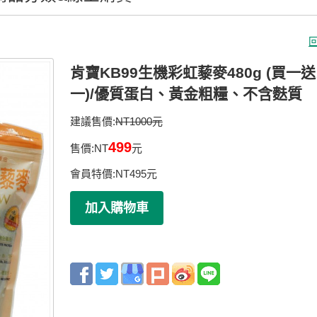
肯寶KB99生機彩虹藜麥480g (買一送
一)/優質蛋白、黃金粗糧、不含麩質
建議售價:
NT1000元
499
售價:
NT
元
會員特價:
NT
495
元