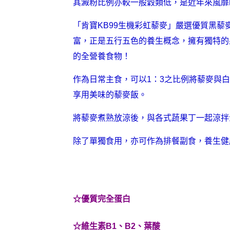
其澱粉比例亦較一般穀類低，是近年來風靡
「肯寶KB99生機彩虹藜麥」嚴選優質黑
富，正是五行五色的養生概念，擁有獨特的
的全營養食物！
作為日常主食，可以1：3之比例將藜麥與白
享用美味的藜麥飯。
將藜麥煮熟放涼後，與各式蔬果丁一起涼拌
除了單獨食用，亦可作為排餐副食，養生健
☆優質完全蛋白
☆維生素B1、B2、葉酸