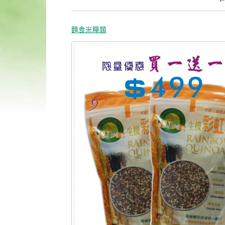
麵食米糧類