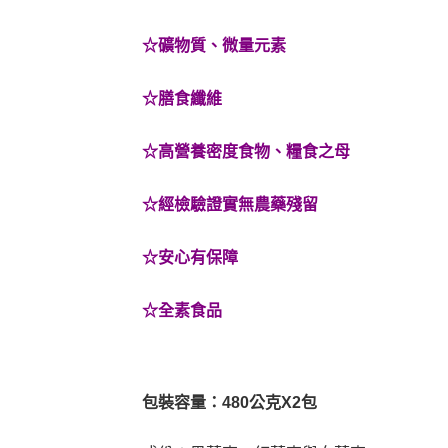
☆礦物質、微量元素
☆膳食纖維
☆高營養密度食物、糧食之母
☆經檢驗證實無農藥殘留
☆安心有保障
☆全素食品
包裝容量：480公克X2包