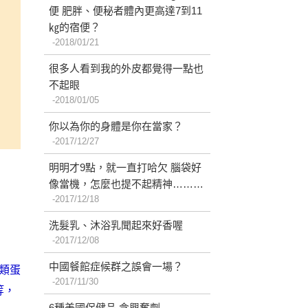
便 肥胖、便秘者體內更高達7到11
㎏的宿便？
2018/01/21
很多人看到我的外皮都覺得一點也
不起眼
2018/01/05
你以為你的身體是你在當家？
2017/12/27
明明才9點，就一直打哈欠 腦袋好
像當機，怎麼也提不起精神………
2017/12/18
洗髮乳、沐浴乳聞起來好香喔
2017/12/08
中國餐館症候群之誤會一場？
類蛋
2017/11/30
等，
6種美國保健品 含興奮劑