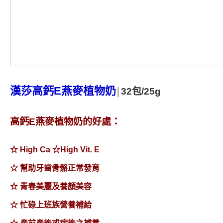
漢莎高鈣
E
燕麥植物奶
32包/25g
│
高鈣
E
燕麥植物奶的好處：
☆ High Ca ☆High Vit. E
☆ 幫助牙齒骨骼正常發育
☆ 青春美麗及養顏美容
☆ 忙碌上班族營養補給