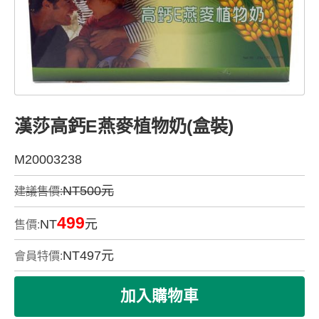
漢莎高鈣E燕麥植物奶(盒裝)
M20003238
NT500元
建議售價:
499
NT
元
售價:
NT
497
元
會員特價: