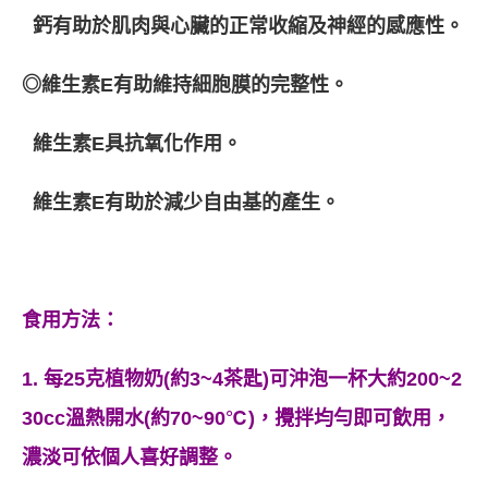
鈣
有助於肌肉與心臟的正常收縮及神經的感應性。
◎
維生素
E
有助維持細胞膜的完整性。
維生素E
具抗氧化作用。
維生素
E
有助於減少自由基的產生。
食用方法：
1. 每25克植物奶(約3~4茶匙)可沖泡一杯大約200~2
30cc溫熱開水(約70~90℃)，攪拌均勻即可飲用，
濃淡可依個人喜好調整。