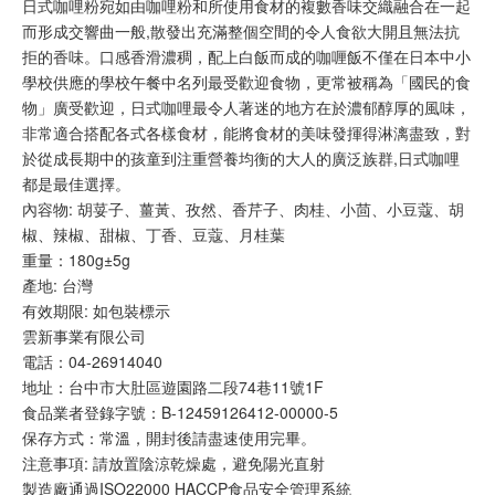
日式咖哩粉宛如由咖哩粉和所使用食材的複數香味交織融合在一起
而形成交響曲一般,散發出充滿整個空間的令人食欲大開且無法抗
拒的香味。口感香滑濃稠，配上白飯而成的咖喱飯不僅在日本中小
學校供應的學校午餐中名列最受歡迎食物，更常被稱為「國民的食
物」廣受歡迎，日式咖哩最令人著迷的地方在於濃郁醇厚的風味，
非常適合搭配各式各樣食材，能將食材的美味發揮得淋漓盡致，對
於從成長期中的孩童到注重營養均衡的大人的廣泛族群,日式咖哩
都是最佳選擇。
內容物: 胡荽子、薑黃、孜然、香芹子、肉桂、小茴、小豆蔻、胡
椒、辣椒、甜椒、丁香、豆蔻、月桂葉
重量：180g±5g
產地: 台灣
有效期限: 如包裝標示
雲新事業有限公司
電話：04-26914040
地址：台中市大肚區遊園路二段74巷11號1F
食品業者登錄字號：B-12459126412-00000-5
保存方式：常溫，開封後請盡速使用完畢。
注意事項: 請放置陰涼乾燥處，避免陽光直射
製造廠通過ISO22000 HACCP食品安全管理系統