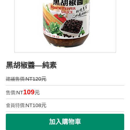
黑胡椒醬—純素
NT120元
建議售價:
109
NT
元
售價:
NT
108
元
會員特價: