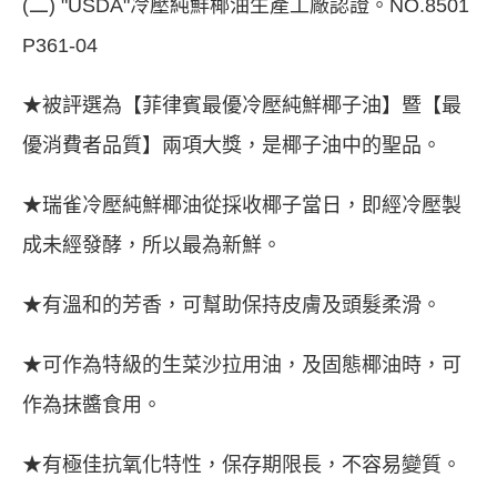
(二) "USDA"冷壓純鮮椰油生產工廠認證。NO.8501
P361-04
★被評選為【菲律賓最優冷壓純鮮椰子油】暨【最
優消費者品質】兩項大獎，是椰子油中的聖品。
★瑞雀冷壓純鮮椰油從採收椰子當日，即經冷壓製
成未經發酵，所以最為新鮮。
★有溫和的芳香，可幫助保持皮膚及頭髮柔滑。
★可作為特級的生菜沙拉用油，及固態椰油時，可
作為抹醬食用。
★有極佳抗氧化特性，保存期限長，不容易變質。