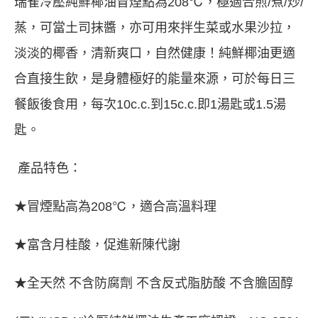
瑞雀冷壓純鮮椰油冒煙點為208℃，極適合煎/煮/炒/
蒸，可當土司抹醬，亦可用來拌生菜或水果沙拉，
淡淡的椰香，清新爽口，自然健康！純鮮椰油更適
合直接生飲，是身體極好的能量來源，可於每日三
餐飯後食用，每次10c.c.到15c.c.即1湯匙或1.5湯
匙。
產品特色：
★冒煙點高為208℃，適合高溫料理
★富含月桂酸，促進新陳代謝
★全天然 不含防腐劑 不含反式脂肪酸 不含膽固醇