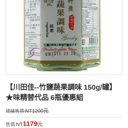
【川田佳--竹鹽蔬果調味 150g/罐】
★味精替代品 6瓶優惠組
NT1200元
建議售價:
1179
NT
元
售價: