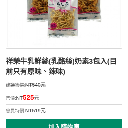
祥榮牛乳鮮絲(乳酪絲)奶素3包入(目
前只有原味、辣味)
NT540元
建議售價:
525
NT
元
售價:
NT
519
元
會員特價: