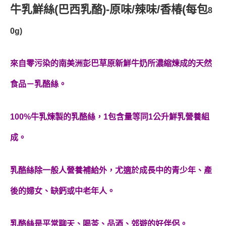
牛乳鮮絲(巴西乳酪)-原味/辣味/香椿(每包
8
0g)
來自零污染的南美洲彭巴草原新鮮牛奶所濃縮煉成的天然
食品－乳酪絲。
100%牛乳煉製的乳酪絲，1包含量等同1公升鮮乳營養組
成。
乳酪絲除一般人營養補給外，尤適於成長中的青少年、產
後的婦女、缺鈣或中老年人。
乳酪絲是平常聊天、喝茶、品酒、郊遊的好伴侶。