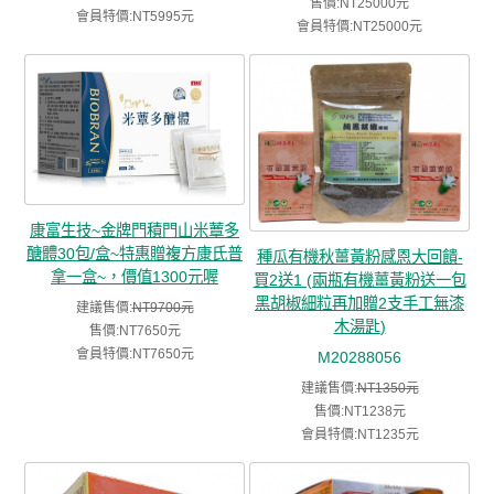
售價:NT25000元
會員特價:NT5995元
會員特價:NT25000元
康富生技~金牌門積門山米蕈多
醣體30包/盒~特惠贈複方康氏普
種瓜有機秋薑黃粉感恩大回饋-
拿一盒~，價值1300元喔
買2送1 (兩瓶有機薑黃粉送一包
黑胡椒細粒再加贈2支手工無漆
建議售價:
NT9700元
木湯匙)
售價:NT7650元
會員特價:NT7650元
M20288056
建議售價:
NT1350元
售價:NT1238元
會員特價:NT1235元