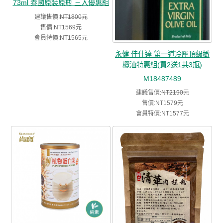
73ml 泰國原裝原瓶 三入優惠組
建議售價:
NT1800元
售價:NT1569元
會員特價:NT1565元
永健 佳仕達 第一道冷壓頂級橄
欖油特惠組(買2送1共3瓶)
M18487489
建議售價:
NT2190元
售價:NT1579元
會員特價:NT1577元