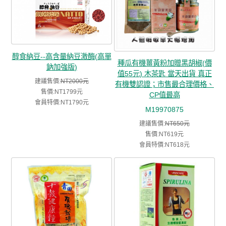
醇食納豆--高含量納豆激酶(高單
種瓜有機薑黃粉加贈黑胡椒(價
鈉加強版)
值55元) 木茶匙 當天出貨 真正
建議售價:
NT2000元
有機雙認證；市售最合理價格、
售價:NT1799元
CP值最高
會員特價:NT1790元
M19970875
建議售價:
NT650元
售價:NT619元
會員特價:NT618元