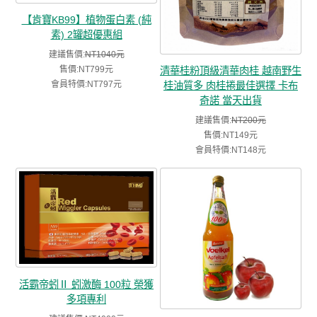
【肯寶KB99】植物蛋白素 (純
素) 2罐超優惠組
建議售價:
NT1040元
售價:NT799元
清華桂粉頂級清華肉桂 越南野生
會員特價:NT797元
桂油質多 肉桂捲最佳選擇 卡布
奇諾 當天出貨
建議售價:
NT200元
售價:NT149元
會員特價:NT148元
活霸帝蚓Ⅱ 蚓激酶 100粒 榮獲
多項專利