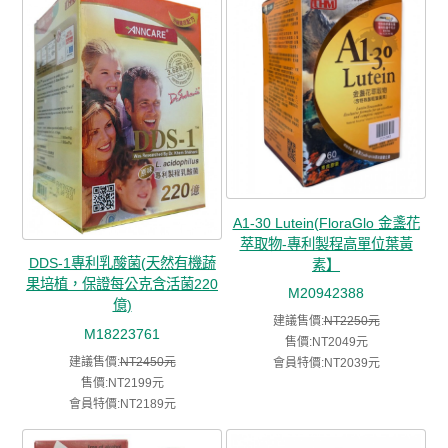
A1-30 Lutein(FloraGlo 金盞花
萃取物-專利製程高單位葉黃
DDS-1專利乳酸菌(天然有機蔬
素】
果培植，保證每公克含活菌220
M20942388
億)
建議售價:
NT2250元
M18223761
售價:NT2049元
建議售價:
NT2450元
會員特價:NT2039元
售價:NT2199元
會員特價:NT2189元