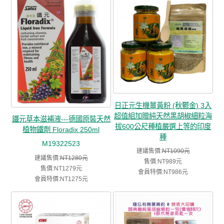
日正元生機薑黃粉 (秋鬱金) 3入
超值組加贈純天然黑胡椒細粒海
鐵元草本滋補液---德國原裝天然
拔600公尺種植嚴選上等的印度
植物鐵劑 Floradix 250ml
種
M19322523
建議售價:
NT1090元
建議售價:
NT1280元
售價:NT989元
售價:NT1279元
會員特價:NT986元
會員特價:NT1275元