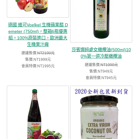
德國 維可Voelkel 生機蘋果醋 D
emeter (750ml)，整箱6瓶優惠
組。100%原裝進口，歐洲最大
生機果汁廠
莎賓娜純處女橄欖油(500ml)10
建議售價:
NT2100元
0%第一道冷壓橄欖油
售價:NT1999元
建議售價:
NT1000元
會員特價:NT1995元
售價:NT949元
會員特價:NT945元