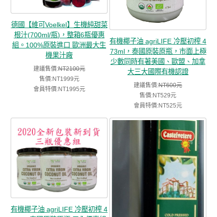
德國【維可Voelkel】生機純甜菜
根汁(700ml/瓶)，整箱6瓶優惠
有機椰子油 agriLIFE 冷壓初榨 4
組。100%原裝進口 歐洲最大生
73ml，泰國原裝原瓶，市面上極
機果汁廠
少數同時有著美國、歐盟、加拿
建議售價:
NT2100元
大三大國際有機認證
售價:NT1999元
建議售價:
NT600元
會員特價:NT1995元
售價:NT529元
會員特價:NT525元
有機椰子油 agriLIFE 冷壓初榨 4