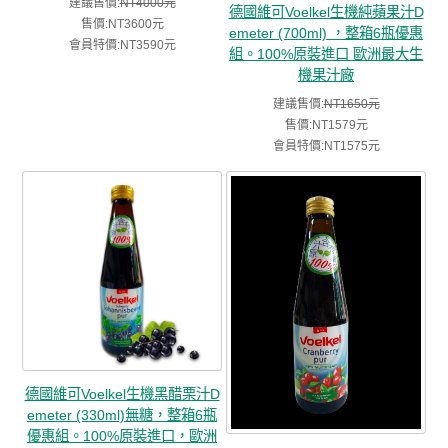
建議售價:
NT4000元
德國維可Voelkel生機純蘋果汁D
售價:NT3600元
emeter (700ml) ，整箱6瓶優惠
會員特價:NT3590元
組。100%原裝進口 歐洲最大生
機果汁廠
建議售價:
NT1650元
售價:NT1579元
會員特價:NT1575元
德國維可Voelkel生機黑醋栗汁D
emeter (330ml)無糖，整箱6瓶
優惠組。100%原裝進口，歐洲