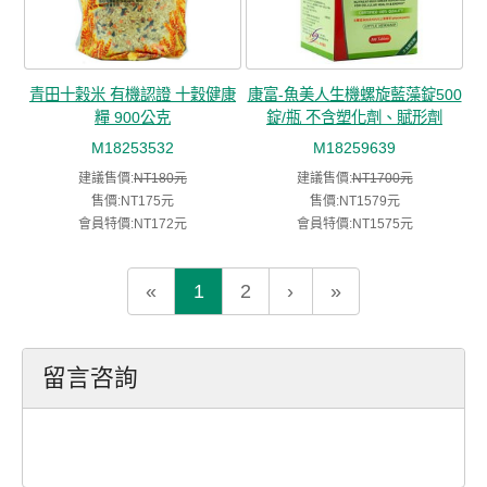
青田十榖米 有機認證 十穀健康
康富-魚美人生機螺旋藍藻錠500
糧 900公克
錠/瓶 不含塑化劑、賦形劑
M18253532
M18259639
建議售價:
NT180元
建議售價:
NT1700元
售價:NT175元
售價:NT1579元
會員特價:NT172元
會員特價:NT1575元
«
1
2
›
»
留言咨詢