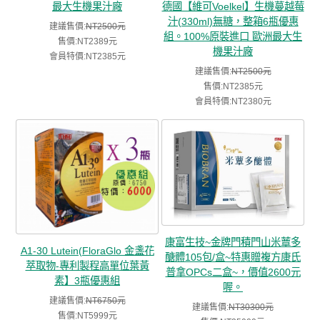
最大生機果汁廠
德國【維可Voelkel】生機蔓越莓
汁(330ml)無糖，整箱6瓶優惠
建議售價:
NT2500元
組。100%原裝進口 歐洲最大生
售價:NT2389元
機果汁廠
會員特價:NT2385元
建議售價:
NT2500元
售價:NT2385元
會員特價:NT2380元
康富生技~金牌門積門山米蕈多
A1-30 Lutein(FloraGlo 金盞花
醣體105包/盒~特惠贈複方康氏
萃取物-專利製程高單位葉黃
普拿OPCs二盒~，價值2600元
素】3瓶優惠組
喔。
建議售價:
NT6750元
建議售價:
NT30300元
售價:NT5999元